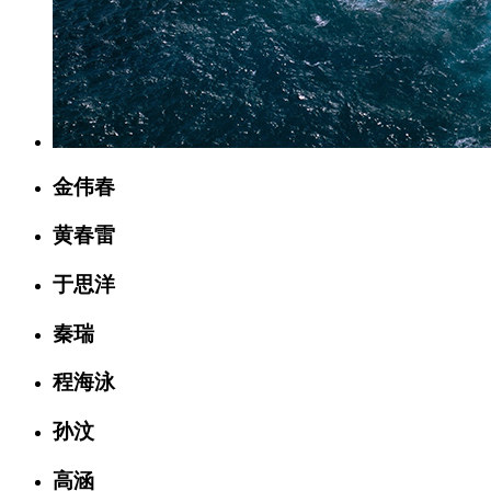
金伟春
黄春雷
于思洋
秦瑞
程海泳
孙汶
高涵