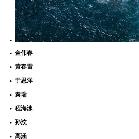
金伟春
黄春雷
于思洋
秦瑞
程海泳
孙汶
高涵