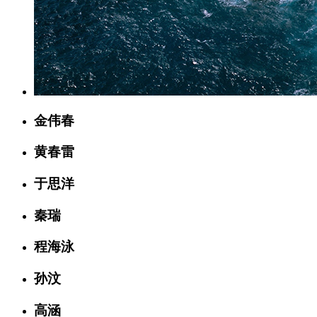
金伟春
黄春雷
于思洋
秦瑞
程海泳
孙汶
高涵