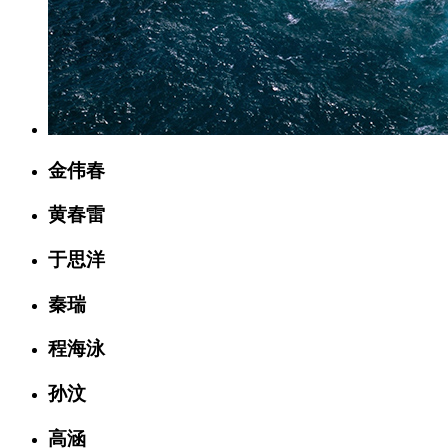
金伟春
黄春雷
于思洋
秦瑞
程海泳
孙汶
高涵