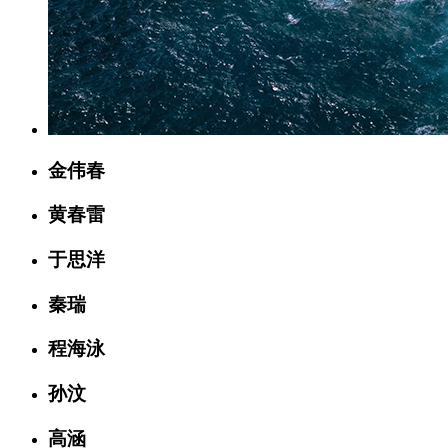
金伟春
黄春雷
于思洋
秦瑞
程海泳
孙汶
高涵