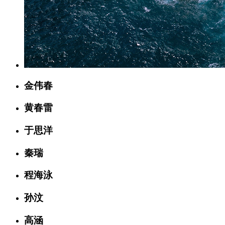
金伟春
黄春雷
于思洋
秦瑞
程海泳
孙汶
高涵